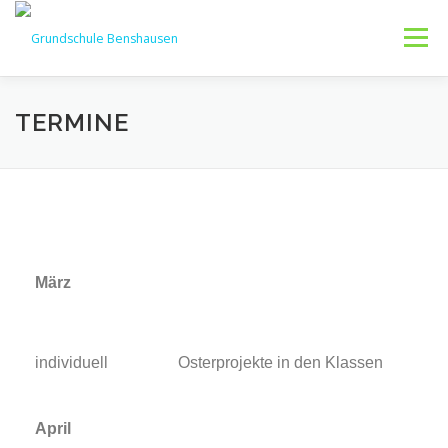
Menü
HOME
LEITBILD
ÜBER UNS
ELTERNINFOS
TERMINE
FÖRDERVEREIN
BILDER
KONTAKT
März
individuell
Osterprojekte in den Klassen
April